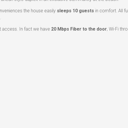
onveniences the house easily
sleeps 10 guests
in comfort. All f
.
et access. In fact we have
20 Mbps Fiber to the door
, Wi-Fi th