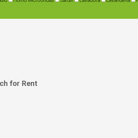
sio
Horno Microondas
Jardin
Lavadora
Lavandería
ch for Rent