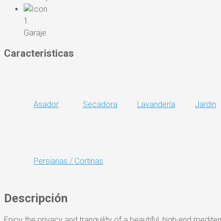
1
Garaje
Caracteristicas
Asador
Secadora
Lavandería
Jardin
Persianas / Cortinas
Descripción
Enjoy the privacy and tranquility of a beautiful, high-end medit