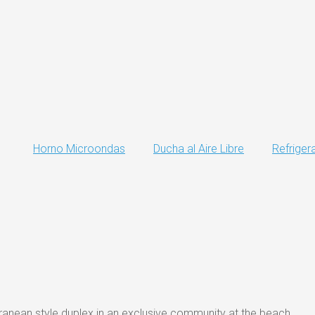
Horno Microondas
Ducha al Aire Libre
Refriger
erranean style duplex in an exclusive community at the beach.