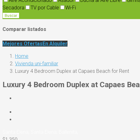
Aire Acondicionado
Asador
Ducha al Aire Libre
Gimna
Secadora
TV por Cable
Wi-Fi
Buscar
Comparar listados
Mejores Ofertas
En Alquiler
Home
Vivienda uni-familiar
Luxury 4 Bedroom Duplex at Capaes Beach for Rent
Luxury 4 Bedroom Duplex at Capaes Bea
Santa Elena
Santa Elena
Ballenita
$1,350