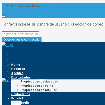
Restablecer la contraseña
Por favor ingrese su nombre de usuario o dirección de correo 
Obtener nueva contraseña
Home
Nosotros
Agentes
Propiedades
EC: +593 93 993 1602
Propiedades destacadas
Propiedades en venta
Propiedades en alquiler
Contáctanos
Español
English